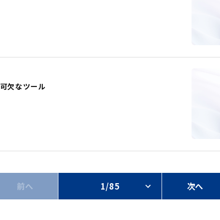
不可欠なツール
前へ
1/85
次へ